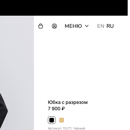
МЕНЮ
EN
RU
Юбка с разрезом
7 900
Черный
Песочный
Артикул: 15271. Черный